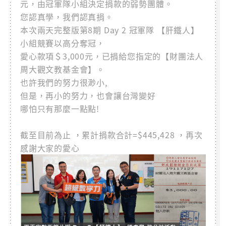
元，由冠軍隊小組決定捐款的弱勢團體。
您認真學，我們認真捐。
本次兩天完整版第8期 Day 2 冠軍隊 【肝鐵人】
小組競賽以高分奪冠，
愛心款項＄3,000元，已捐給您指定的【財團法人
周大觀文教基金會】。
也許我們的努力很渺小,
但是，再小的努力，也會讓台灣變好
哪怕只有那麼一點點!
截至目前為止 ，累計捐款合計=$445,428 ，再次
感謝大家的愛心