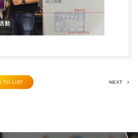
 TO LIST
NEXT