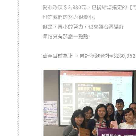
愛心款項＄2,980元，已捐給您指定的【
也許我們的努力很渺小,
但是，再小的努力，也會讓台灣變好
哪怕只有那麼一點點!
截至目前為止 ，累計捐款合計=$260,9